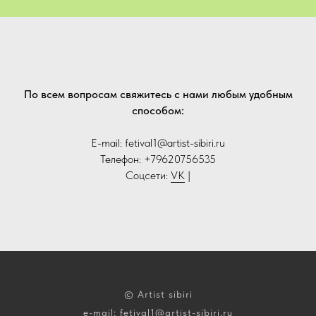
По всем вопросам свяжитесь с нами любым удобным
способом:
E-mail: fetival1@artist-sibiri.ru
Телефон: +79620756535
Соцсети:
VK
|
© Artist sibiri
e-mail: fetival1@artist-sibiri.ru